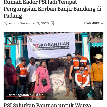
Rumah Kader PSI Jadi Tempat
Pengungsian Korban Banjir Bandang di
Padang
By
admin
December 3, 2025
READ MORE
Posted
by
Berita
Kegiatan
PSI Hadir
PSI Salurkan Bantuan untuk Warga