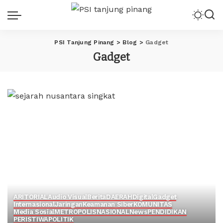
PSI Tanjung Pinang
>
Blog
>
Gadget
Gadget
ARITORIAL
Audio Visual
Berita
DAERAH
Digital
Gadget
Internasional
Jaringan
Keamanan Siber
KOMUNITAS
Media Sosial
METROPOLIS
NASIONAL
News
PENDIDIKAN
PERISTIWA
POLITIK