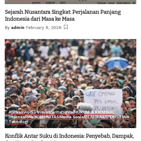
Sejarah Nusantara Singkat: Perjalanan Panjang
Indonesia dari Masa ke Masa
By
admin
February 9, 2026
Posted
by
Aplikasi
Audio Visual
Berita
Digital
HUKUM & KRIMINAL
Internasional
KOMUNITAS
Media Sosial
OLAHRAGA
PERISTIWA
Teknologi
Konflik Antar Suku di Indonesia: Penyebab, Dampak,