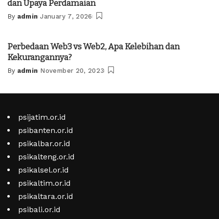
dan Upaya Perdamaian
By
admin
January 7, 2026
Posted
by
Perbedaan Web3 vs Web2, Apa Kelebihan dan
Kekurangannya?
By
admin
November 20, 2023
Posted
by
psijatim.or.id
psibanten.or.id
psikalbar.or.id
psikalteng.or.id
psikalsel.or.id
psikaltim.or.id
psikaltara.or.id
psibali.or.id