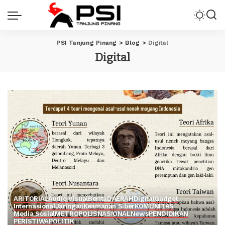
PSI Tanjung Pinang
>
Blog
>
Digital
Digital
ARITORIAL
Audio Visual
Berita
DAERAH
Digital
Gadget
Internasional
Jaringan
Keamanan Siber
KOMUNITAS
Media Sosial
METROPOLIS
NASIONAL
News
PENDIDIKAN
PERISTIWA
POLITIK