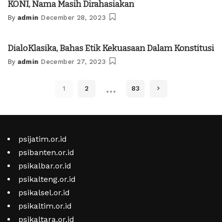
KONI, Nama Masih Dirahasiakan
By
admin
December 28, 2023
Posted
by
DialoKlasika, Bahas Etik Kekuasaan Dalam Konstitusi
By
admin
December 27, 2023
Posted
by
…
1
2
83
psijatim.or.id
psibanten.or.id
psikalbar.or.id
psikalteng.or.id
psikalsel.or.id
psikaltim.or.id
psikaltara.or.id