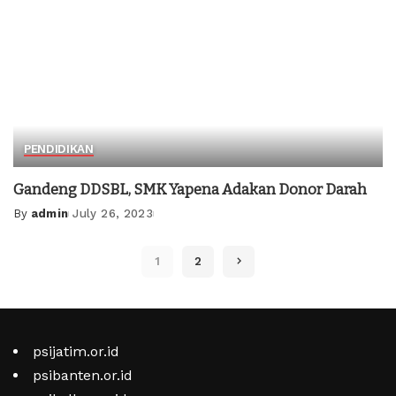
PENDIDIKAN
Gandeng DDSBL, SMK Yapena Adakan Donor Darah
By
admin
July 26, 2023
Posted
by
1
2
psijatim.or.id
psibanten.or.id