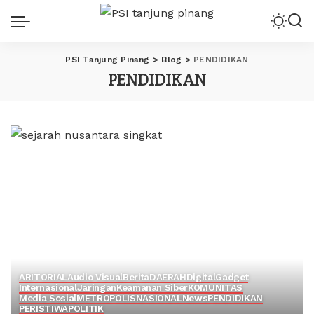
PSI Tanjung Pinang
>
Blog
>
PENDIDIKAN
PENDIDIKAN
ARITORIAL
Audio Visual
Berita
DAERAH
Digital
Gadget
Internasional
Jaringan
Keamanan Siber
KOMUNITAS
Media Sosial
METROPOLIS
NASIONAL
News
PENDIDIKAN
PERISTIWA
POLITIK