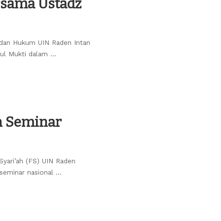
ersama Ustadz
dan Hukum UIN Raden Intan
dul Mukti dalam
...
n Seminar
yari’ah (FS) UIN Raden
 seminar nasional
...