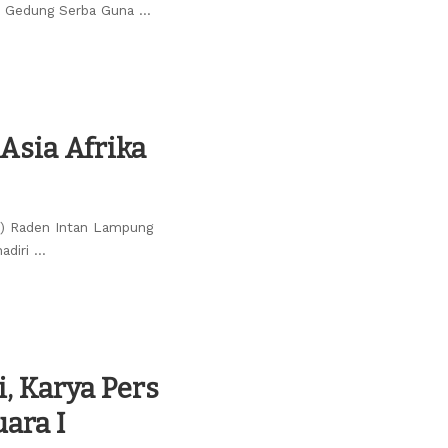
uk Gedung Serba Guna
...
Asia Afrika
N) Raden Intan Lampung
adiri
...
, Karya Pers
ara I