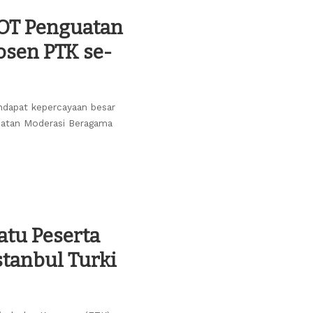
TOT Penguatan
osen PTK se-
dapat kepercayaan besar
guatan Moderasi Beragama
atu Peserta
stanbul Turki