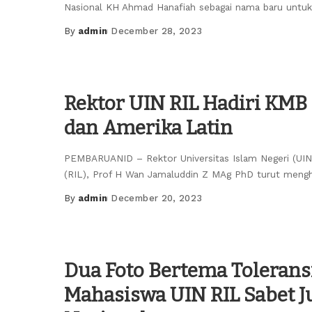
Nasional KH Ahmad Hanafiah sebagai nama baru unt
By
admin
December 28, 2023
Posted
by
Rektor UIN RIL Hadiri KMB 
dan Amerika Latin
PEMBARUANID – Rektor Universitas Islam Negeri (UI
(RIL), Prof H Wan Jamaluddin Z MAg PhD turut mengh
By
admin
December 20, 2023
Posted
by
Dua Foto Bertema Toleransi
Mahasiswa UIN RIL Sabet Ju