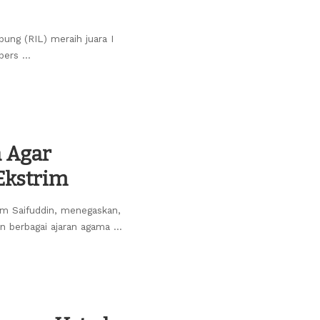
ung (RIL) meraih juara I
 pers
...
 Agar
Ekstrim
im Saifuddin, menegaskan,
n berbagai ajaran agama
...