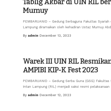
Tablig Akbar di UIN RIL b
Mumuy
PEMBARUANID – Gedung Serbaguna Fakultas Syariah 
Lampung diramaikan oleh kehadiran Ustaz Mumuy Ab
By
admin
December 13, 2023
Posted
by
Warek III UIN RIL Resmika
AMPIBI KIP-K Fest 2023
PEMBARUANID – Gedung Serba Guna (GSG) Fakultas S
Intan Lampung (RIL) menjadi saksi resmi pelaksanaan
By
admin
December 12, 2023
Posted
by