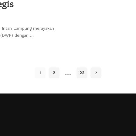
egis
n Intan Lampung merayakan
n (DWP) dengan
...
…
1
2
22