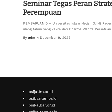
Seminar Tegas Peran Strat
Perempuan
PEMBARUANID – Universitas Islam Negeri (UIN) Rade
ulang tahun yang ke-24 dari Dharma Wanita Persatua
By
admin
December 9, 2023
Posted
by
psijatim.or.id
psibanten.or.id
psikalbar.or.id
psikalteng.or.id