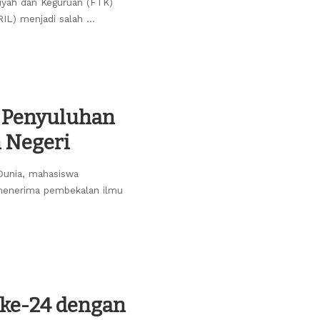
yah dan Keguruan (FTK)
RIL) menjadi salah
...
 Penyuluhan
n Negeri
Dunia, mahasiswa
 menerima pembekalan ilmu
ke-24 dengan