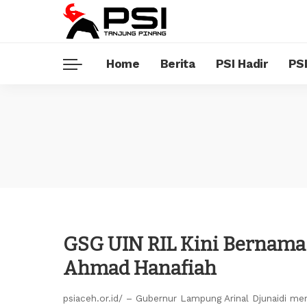
Home
Berita
PSI Hadir
PSI
GSG UIN RIL Kini Bernam
Ahmad Hanafiah
psiaceh.or.id/ – Gubernur Lampung Arinal Djunaidi m