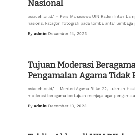
Nasional
psiaceh.or.id/ – Pers Mahasiswa UIN Raden Intan Lamp
nasional katagori fotografi pada lomba antar lembaga
By
admin
December 14, 2023
Posted
by
Tujuan Moderasi Beragama
Pengamalan Agama Tidak 
psiaceh.or.id/ – Menteri Agama RI ke 22, Lukman Hak
moderasi beragama bertujuan menjaga agar pengamala
By
admin
December 13, 2023
Posted
by