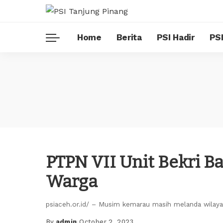
Home
Berita
PSI Hadir
PSI
PTPN VII Unit Bekri B
Warga
psiaceh.or.id/ – Musim kemarau masih melanda wilay
By
admin
October 2, 2023