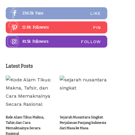
LIKE
236.3k
Fans
PIN
12.8k
Followers
FOLLOW
81.5k
Followers
Latest Posts
Kode Alam Tikus: Makna,
Sejarah Nusantara Singkat:
Tafsir, dan Cara
Perjalanan Panjang Indonesia
Memaknainya Secara
dari Masa ke Masa
Rasional