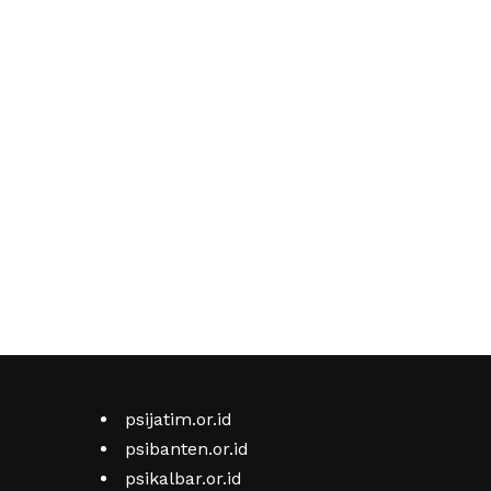
psijatim.or.id
psibanten.or.id
psikalbar.or.id