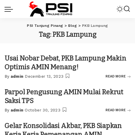
PSI Tanjung Pinang
>
Blog
>
PKB Lampung
Tag:
PKB Lampung
Usai Nobar Debat, PKB Lampung Makin
Optimis AMIN Menang!
By
admin
December 13, 2023
READ MORE
Posted
by
Parpol Pengusung AMIN Mulai Rekrut
Saksi TPS
By
admin
October 30, 2023
READ MORE
Posted
by
Gelar Konsolidasi Akbar, PKB Siapkan
Kerja Kerja Pemenangan AMIN