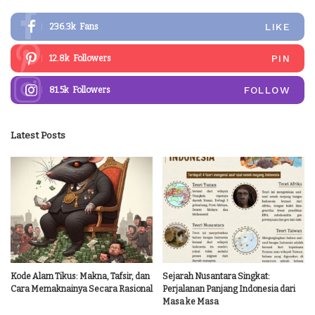
LIKE
236.3k
Fans
PIN
12.8k
Followers
FOLLOW
81.5k
Followers
Latest Posts
Kode Alam Tikus: Makna, Tafsir, dan
Sejarah Nusantara Singkat:
Cara Memaknainya Secara Rasional
Perjalanan Panjang Indonesia dari
Masa ke Masa