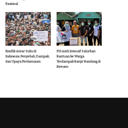
Rasional
Konflik Antar Suku di
PSI Aceh Intensif Salurkan
Indonesia: Penyebab, Dampak,
Bantuan ke Warga
dan Upaya Perdamaian
Terdampak Banjir Bandang di
Bireuen