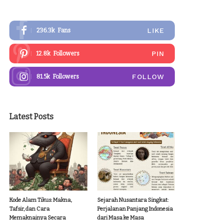
LIKE
236.3k
Fans
PIN
12.8k
Followers
FOLLOW
81.5k
Followers
Latest Posts
Kode Alam Tikus: Makna,
Sejarah Nusantara Singkat:
Tafsir, dan Cara
Perjalanan Panjang Indonesia
Memaknainya Secara
dari Masa ke Masa