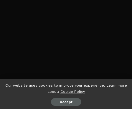
Our website uses cookies to improve your experience. Learn more
about:
Cookie Policy
Accept
Sablon kaos merupakan salah satu teknik cetak yang
populer dalam dunia fashion dan branding. Di Lampung,