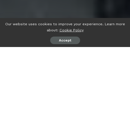
Our website uses cookies to improve your experience. Learn more
about:
Cookie Policy
Accept
psiaceh.or.id/
– Rektor Universitas Lampung (Unila) Prof.
Dr. Ir. Lusmeilia Afriani, D.E.A., I.P.M, meminta jajaran
pimpinan pascasarjana Unila lebih giat mempromosikan
prodi-prodinya serta mendorong mahasiswa Unila untuk
melanjutkan S-2 dan S-3 di Pascasarjana Unila.
Hal ini ia sampaikan Prof Lusi –sapaan akrabnya–, saat
kunjungan akademik bersama jajaran pimpinan universitas
ke Pascasarjana Unila, Jumat (28/04/2023).