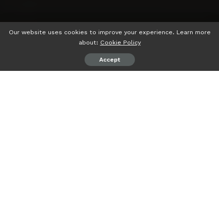
Our website uses cookies to improve your experience. Learn more
about:
Cookie Policy
Accept
psiaceh.or.id/
– Ketua Mahkamah Konstitusi (MK) telah
mengetok palu dan memutuskan menolak gugatan
terhadap sistem pemilihan umum (pemilu). Dengan
demikian, sistem Pemilu 2024 tetap menggunakan
proporsional terbuka.
“Mengadili, menolak permohonan pemohon untuk
seluruhnya,” kata Ketua MK Anwar Usman dalam sidang
pembacaan putusan di gedung MK, Kamis (14/06/2023).
Dalam konklusinya, MK menegaskan pokok permohonan