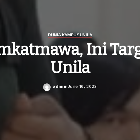
DUNIA KAMPUS
UNILA
imkatmawa, Ini Tar
Unila
admin
June 16, 2023
Posted
by