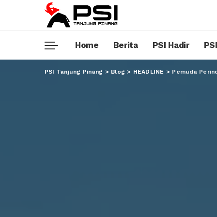
Home
Berita
PSI Hadir
PSI
PSI Tanjung Pinang
>
Blog
>
HEADLINE
>
Pemuda Perind