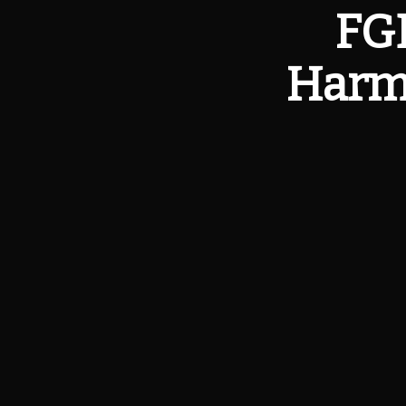
FGD
Harm