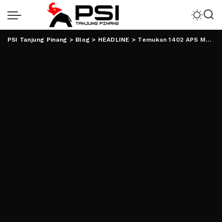
PSI Tanjung Pinang
>
Blog
>
HEADLINE
>
Temukan 1402 APS Melanggar, Bawaslu Surati Parpol