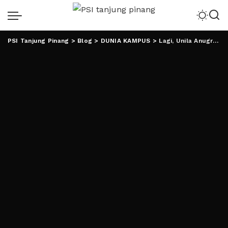
PSI Tanjung Pinang
>
Blog
>
DUNIA KAMPUS
>
Lagi, Unila Anugrahi Gelar Doktor HC Pada Tokoh Lampung