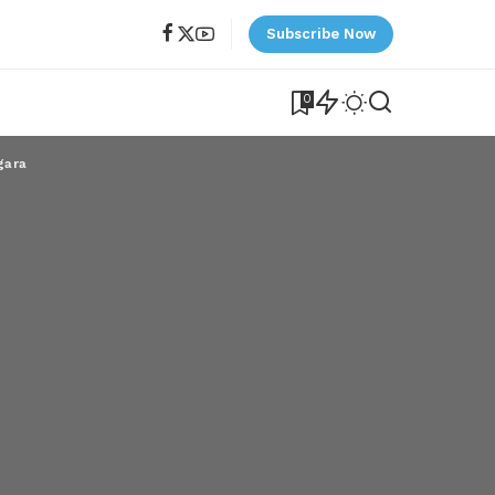
Subscribe Now
0
gara