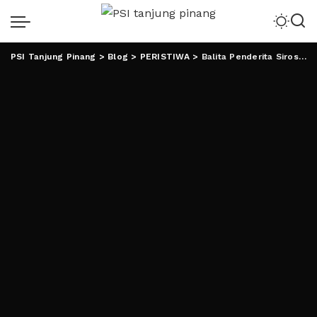
PSI Tanjung Pinang
>
Blog
>
PERISTIWA
>
Balita Penderita Sirosis Hati Butuh Uluran Tangan